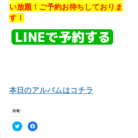
い放題！ご予約お待ちしておりま
す！
本日のアルバムはコチラ
共有:
ク
F
リ
a
ッ
c
ク
e