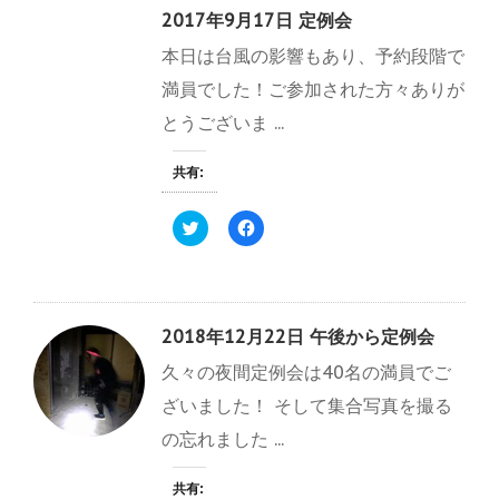
2017年9月17日 定例会
本日は台風の影響もあり、予約段階で
満員でした！ご参加された方々ありが
とうございま ...
共有:
ク
F
リ
a
ッ
c
ク
e
し
b
て
o
T
o
w
k
2018年12月22日 午後から定例会
i
で
t
共
久々の夜間定例会は40名の満員でご
t
有
e
す
r
る
ざいました！ そして集合写真を撮る
で
に
共
は
の忘れました ...
有
ク
(
リ
新
ッ
し
ク
共有: