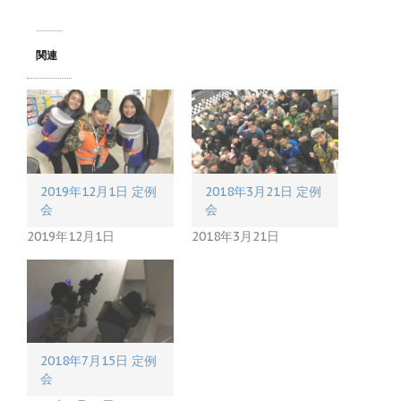
し
b
て
o
T
o
w
k
関連
i
で
t
共
t
有
e
す
r
る
で
に
共
は
有
ク
(
リ
新
ッ
し
ク
い
し
2019年12月1日 定例
2018年3月21日 定例
ウ
て
ィ
く
会
会
ン
だ
ド
さ
2019年12月1日
2018年3月21日
ウ
い
で
(
開
新
き
し
ま
い
す
ウ
)
ィ
ン
ド
ウ
で
2018年7月15日 定例
開
会
き
ま