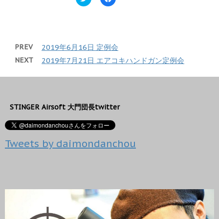
リ
a
ド
さ
ッ
c
ウ
い
ク
e
で
(
し
b
開
新
て
o
き
し
T
o
ま
い
w
k
す
ウ
PREV
2019年6月16日 定例会
i
で
)
ィ
t
共
ン
NEXT
2019年7月21日 エアコキハンドガン定例会
t
有
ド
e
す
ウ
r
る
で
で
に
開
共
は
き
有
ク
ま
(
リ
す
新
ッ
)
STINGER Airsoft 大門団長twitter
し
ク
い
し
ウ
て
ィ
く
ン
だ
Tweets by daimondanchou
ド
さ
ウ
い
で
(
開
新
き
し
ま
い
す
ウ
)
ィ
ン
ド
ウ
で