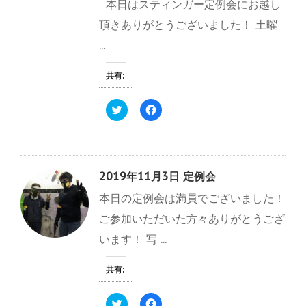
本日はスティンガー定例会にお越し
t
有
ド
e
す
ウ
r
る
で
頂きありがとうございました！ 土曜
で
に
開
共
は
き
...
有
ク
ま
(
リ
す
新
ッ
)
し
ク
共有:
い
し
ウ
て
ィ
く
ク
F
ン
だ
リ
a
ド
さ
ッ
c
ウ
い
ク
e
で
(
し
b
開
新
て
o
き
し
T
o
ま
い
w
k
す
ウ
2019年11月3日 定例会
i
で
)
ィ
t
共
ン
本日の定例会は満員でございました！
t
有
ド
e
す
ウ
r
る
で
ご参加いただいた方々ありがとうござ
で
に
開
共
は
き
います！ 写 ...
有
ク
ま
(
リ
す
新
ッ
)
し
ク
共有:
い
し
ウ
て
ィ
く
ク
F
ン
だ