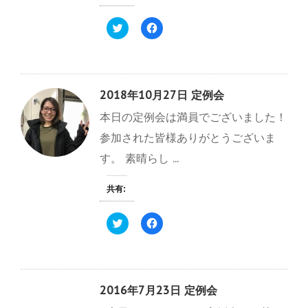
い
し
ウ
て
ィ
く
ク
F
ン
だ
リ
a
ド
さ
ッ
c
ウ
い
ク
e
で
(
し
b
開
新
て
o
き
し
T
o
ま
い
w
k
す
ウ
2018年10月27日 定例会
i
で
)
ィ
t
共
ン
本日の定例会は満員でございました！
t
有
ド
e
す
ウ
r
る
で
参加された皆様ありがとうございま
で
に
開
共
は
き
す。 素晴らし ...
有
ク
ま
(
リ
す
新
ッ
)
し
ク
共有:
い
し
ウ
て
ィ
く
ク
F
ン
だ
リ
a
ド
さ
ッ
c
ウ
い
ク
e
で
(
し
b
開
新
て
o
き
し
T
o
ま
い
w
k
す
ウ
2016年7月23日 定例会
i
で
)
ィ
t
共
ン