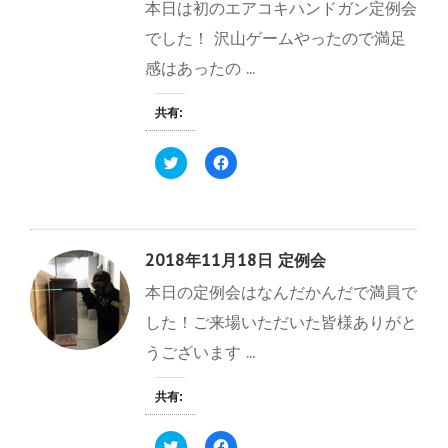
本日は初のエアコキハンドガン定例会
t
有
ド
e
す
ウ
r
る
で
でした！ 沢山ゲームやったので満足
で
に
開
共
は
き
感はあったの ...
有
ク
ま
(
リ
す
新
ッ
)
し
ク
共有:
い
し
ウ
て
ィ
く
ク
F
ン
だ
リ
a
ド
さ
ッ
c
ウ
い
ク
e
で
(
し
b
開
新
て
o
き
し
T
o
ま
い
w
k
す
ウ
2018年11月18日 定例会
i
で
)
ィ
t
共
ン
本日の定例会はなんだかんだで満員で
t
有
ド
e
す
ウ
r
る
で
した！ご来場いただいた皆様ありがと
で
に
開
共
は
き
うございます ...
有
ク
ま
(
リ
す
新
ッ
)
し
ク
共有:
い
し
ウ
て
ィ
く
ク
F
ン
だ