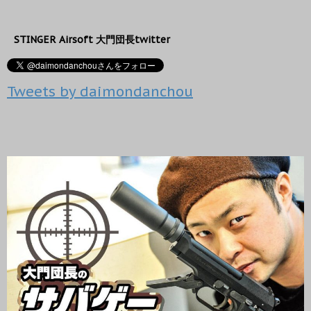
で
に
開
共
は
き
有
ク
ま
(
リ
す
新
ッ
)
STINGER Airsoft 大門団長twitter
し
ク
い
し
ウ
て
ィ
く
ン
だ
Tweets by daimondanchou
ド
さ
ウ
い
で
(
開
新
き
し
ま
い
す
ウ
)
ィ
ン
ド
ウ
で
開
き
ま
す
)