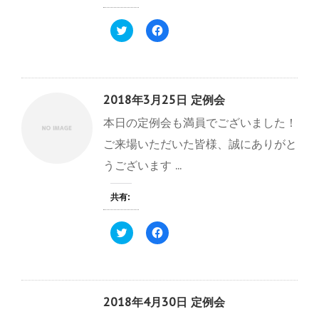
ク
F
リ
a
ッ
c
ク
e
し
b
て
o
T
o
w
k
2018年3月25日 定例会
i
で
t
共
本日の定例会も満員でございました！
t
有
e
す
r
る
ご来場いただいた皆様、誠にありがと
で
に
共
は
うございます ...
有
ク
(
リ
新
ッ
し
ク
共有:
い
し
ウ
て
ィ
く
ク
F
ン
だ
リ
a
ド
さ
ッ
c
ウ
い
ク
e
で
(
し
b
開
新
て
o
き
し
T
o
ま
い
w
k
す
ウ
2018年4月30日 定例会
i
で
)
ィ
t
共
ン