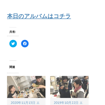
本日のアルバムはコチラ
共有:
ク
F
リ
a
ッ
c
ク
e
し
b
て
o
T
o
w
k
関連
i
で
t
共
t
有
e
す
r
る
で
に
共
は
有
ク
(
リ
新
ッ
し
ク
い
し
2020年11月15日 エ
2019年10月22日 エ
ウ
て