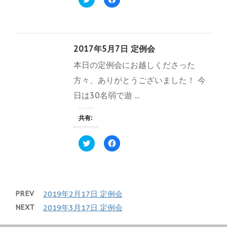
リ
a
ド
さ
ッ
c
ウ
い
ク
e
で
(
し
b
開
新
て
o
き
し
T
o
ま
い
w
k
す
ウ
2017年5月7日 定例会
i
で
)
ィ
t
共
ン
本日の定例会にお越しくださった
t
有
ド
e
す
ウ
r
る
で
方々、ありがとうございました！ 今
で
に
開
共
は
き
日は30名弱で遊 ...
有
ク
ま
(
リ
す
新
ッ
)
し
ク
共有:
い
し
ウ
て
ィ
く
ク
F
ン
だ
リ
a
ド
さ
ッ
c
ウ
い
ク
e
で
(
し
b
開
新
て
o
き
し
T
o
ま
い
w
k
す
ウ
PREV
2019年2月17日 定例会
i
で
)
ィ
t
共
ン
NEXT
2019年3月17日 定例会
t
有
ド
e
す
ウ
r
る
で