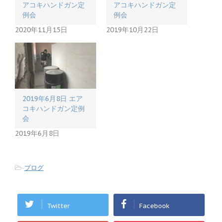
ィ
く
アコキハンドガン定
アコキハンドガン定
ン
だ
例会
例会
ド
さ
ウ
い
2020年11月15日
2019年10月22日
で
(
開
新
き
し
ま
い
す
ウ
)
ィ
ン
ド
ウ
で
開
2019年6月8日 エア
き
ま
コキハンドガン定例
す
会
)
2019年6月8日
-
ブログ
Twitter
Facebook