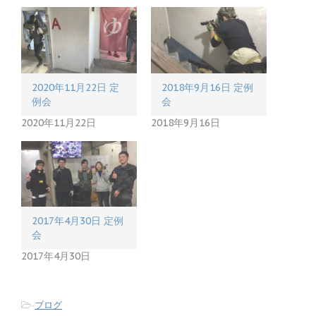
e
す
r
る
で
に
共
は
有
ク
(
リ
新
ッ
し
ク
い
し
2020年11月22日 定
2018年9月16日 定例
ウ
て
ィ
く
例会
会
ン
だ
ド
さ
2020年11月22日
2018年9月16日
ウ
い
で
(
開
新
き
し
ま
い
す
ウ
)
ィ
ン
ド
ウ
で
2017年4月30日 定例
開
会
き
ま
2017年4月30日
す
)
-
ブログ