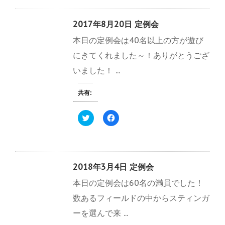
し
b
開
新
て
o
き
し
T
o
ま
い
w
k
す
ウ
2017年8月20日 定例会
i
で
)
ィ
t
共
ン
本日の定例会は40名以上の方が遊び
t
有
ド
e
す
ウ
r
る
で
にきてくれました～！ありがとうござ
で
に
開
共
は
き
いました！ ...
有
ク
ま
(
リ
す
新
ッ
)
し
ク
共有:
い
し
ウ
て
ィ
く
ク
F
ン
だ
リ
a
ド
さ
ッ
c
ウ
い
ク
e
で
(
し
b
開
新
て
o
き
し
T
o
ま
い
w
k
す
ウ
2018年3月4日 定例会
i
で
)
ィ
t
共
ン
本日の定例会は60名の満員でした！
t
有
ド
e
す
ウ
r
る
で
数あるフィールドの中からスティンガ
で
に
開
共
は
き
ーを選んで来 ...
有
ク
ま
(
リ
す