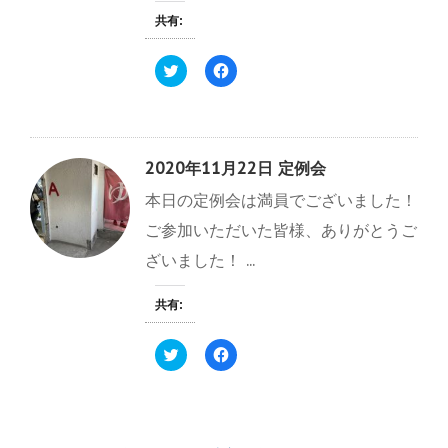
新
ッ
)
し
ク
共有:
い
し
ウ
て
ィ
く
ク
F
ン
だ
リ
a
ド
さ
ッ
c
ウ
い
ク
e
で
(
し
b
開
新
て
o
き
し
T
o
ま
い
w
k
す
ウ
2020年11月22日 定例会
i
で
)
ィ
t
共
ン
本日の定例会は満員でございました！
t
有
ド
e
す
ウ
r
る
で
ご参加いただいた皆様、ありがとうご
で
に
開
共
は
き
ざいました！ ...
有
ク
ま
(
リ
す
新
ッ
)
し
ク
共有:
い
し
ウ
て
ィ
く
ク
F
ン
だ
リ
a
ド
さ
ッ
c
ウ
い
ク
e
で
(
し
b
開
新
て
o
き
し
T
o
ま
い
w
k
す
ウ