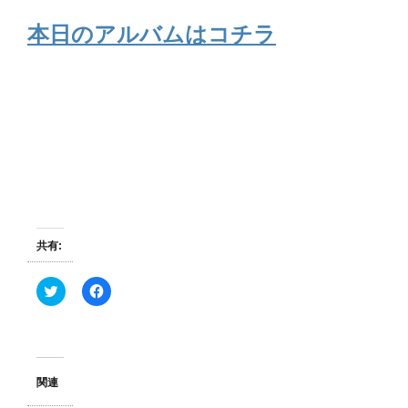
本日のアルバムはコチラ
共有:
ク
F
リ
a
ッ
c
ク
e
し
b
て
o
T
o
w
k
関連
i
で
t
共
t
有