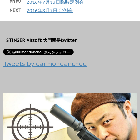
PREV
2016年7月13日臨時定例会
i
で
)
ィ
t
共
ン
NEXT
2016年8月7日 定例会
t
有
ド
e
す
ウ
r
る
で
で
に
開
共
は
き
有
ク
ま
(
リ
す
新
ッ
)
STINGER Airsoft 大門団長twitter
し
ク
い
し
ウ
て
ィ
く
ン
だ
Tweets by daimondanchou
ド
さ
ウ
い
で
(
開
新
き
し
ま
い
す
ウ
)
ィ
ン
ド
ウ
で
開
き
ま
す
)