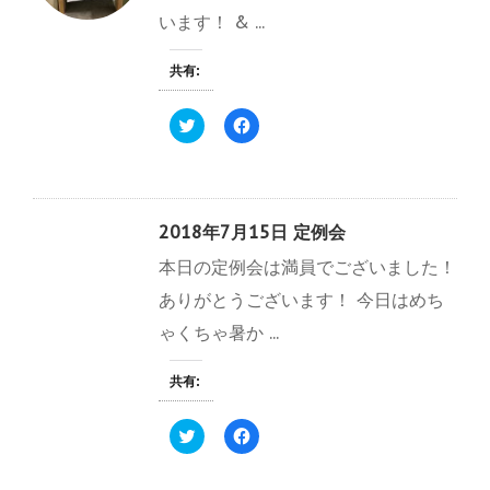
います！ & ...
共有:
ク
F
リ
a
ッ
c
ク
e
し
b
て
o
T
o
w
k
2018年7月15日 定例会
i
で
t
共
本日の定例会は満員でございました！
t
有
e
す
r
る
ありがとうございます！ 今日はめち
で
に
共
は
ゃくちゃ暑か ...
有
ク
(
リ
新
ッ
し
ク
共有:
い
し
ウ
て
ィ
く
ク
F
ン
だ
リ
a
ド
さ
ッ
c
ウ
い
ク
e
で
(