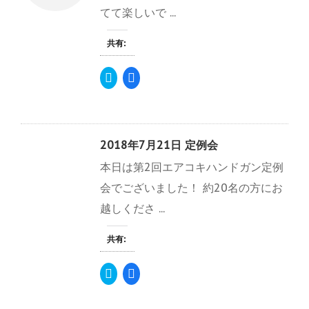
共
は
き
てて楽しいで ...
有
ク
ま
(
リ
す
新
ッ
)
し
ク
共有:
い
し
ウ
て
ィ
く
ク
F
ン
だ
リ
a
ド
さ
ッ
c
ウ
い
ク
e
で
(
し
b
開
新
て
o
き
し
T
o
ま
い
w
k
す
ウ
2018年7月21日 定例会
i
で
)
ィ
t
共
ン
本日は第2回エアコキハンドガン定例
t
有
ド
e
す
ウ
r
る
で
会でございました！ 約20名の方にお
で
に
開
共
は
き
越しくださ ...
有
ク
ま
(
リ
す
新
ッ
)
し
ク
共有:
い
し
ウ
て
ィ
く
ク
F
ン
だ
リ
a
ド
さ
ッ
c
ウ
い
ク
e
で
(
し
b