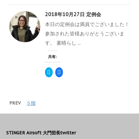
開
新
て
o
き
し
T
o
ま
い
w
k
す
ウ
2018年10月27日 定例会
i
で
)
ィ
t
共
ン
本日の定例会は満員でございました！
t
有
ド
e
す
ウ
r
る
で
参加された皆様ありがとうございま
で
に
開
共
は
き
す。 素晴らし ...
有
ク
ま
(
リ
す
新
ッ
)
し
ク
共有:
い
し
ウ
て
ィ
く
ク
F
ン
だ
リ
a
ド
さ
ッ
c
ウ
い
ク
e
で
(
し
b
開
新
て
o
き
し
T
o
ま
い
w
k
す
ウ
PREV
５階
i
で
)
ィ
t
共
ン
t
有
ド
e
す
ウ
r
る
で
で
に
開
共
は
き
有
ク
STINGER Airsoft 大門団長twitter
ま
(
リ
す