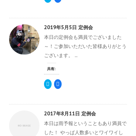
リ
a
ッ
c
ク
e
し
b
て
o
T
o
w
k
2019年5月5日 定例会
i
で
t
共
本日の定例会も満員でございました
t
有
e
す
r
る
～！ご参加いただいた皆様ありがとう
で
に
共
は
ございます。 ...
有
ク
(
リ
新
ッ
し
ク
共有:
い
し
ウ
て
ィ
く
ク
F
ン
だ
リ
a
ド
さ
ッ
c
ウ
い
ク
e
で
(
し
b
開
新
て
o
き
し
T
o
ま
い
w
k
す
ウ
2017年8月11日 定例会
i
で
)
ィ
t
共
ン
本日は雨予報ということもあり満員で
t
有
ド
e
す
ウ
r
る
で
した！ やっぱ人数多いとワイワイし
で
に
開