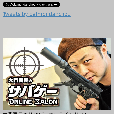
新
ッ
)
し
ク
い
し
ウ
て
Tweets by daimondanchou
ィ
く
ン
だ
ド
さ
ウ
い
で
(
開
新
き
し
ま
い
す
ウ
)
ィ
ン
ド
ウ
で
開
き
ま
す
)