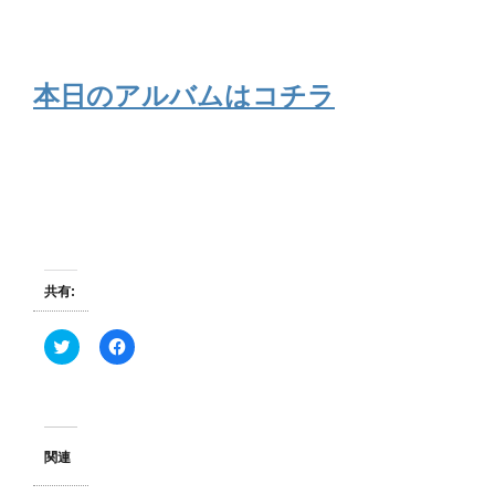
本日のアルバムはコチラ
共有:
ク
F
リ
a
ッ
c
ク
e
し
b
て
o
T
o
w
k
関連
i
で
t
共
t
有