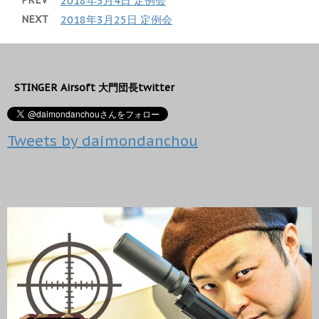
PREV
2018年3月4日 定例会
i
で
)
ィ
t
共
ン
NEXT
2018年3月25日 定例会
t
有
ド
e
す
ウ
r
る
で
で
に
開
共
は
き
有
ク
ま
(
リ
す
新
ッ
)
STINGER Airsoft 大門団長twitter
し
ク
い
し
ウ
て
ィ
く
ン
だ
Tweets by daimondanchou
ド
さ
ウ
い
で
(
開
新
き
し
ま
い
す
ウ
)
ィ
ン
ド
ウ
で
開
き
ま
す
)