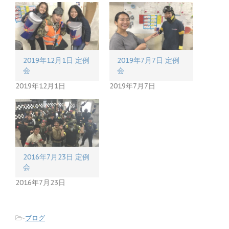
e
す
r
る
で
に
共
は
有
ク
(
リ
新
ッ
し
ク
い
し
2019年12月1日 定例
2019年7月7日 定例
ウ
て
ィ
く
会
会
ン
だ
ド
さ
2019年12月1日
2019年7月7日
ウ
い
で
(
開
新
き
し
ま
い
す
ウ
)
ィ
ン
ド
ウ
で
2016年7月23日 定例
開
会
き
ま
2016年7月23日
す
)
-
ブログ