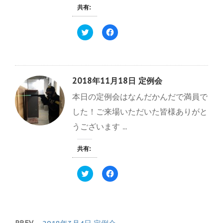
)
し
ク
共有:
い
し
ウ
て
ィ
く
ク
F
ン
だ
リ
a
ド
さ
ッ
c
ウ
い
ク
e
で
(
し
b
開
新
て
o
き
し
T
o
ま
い
w
k
す
ウ
2018年11月18日 定例会
i
で
)
ィ
t
共
ン
本日の定例会はなんだかんだで満員で
t
有
ド
e
す
ウ
r
る
で
した！ご来場いただいた皆様ありがと
で
に
開
共
は
き
うございます ...
有
ク
ま
(
リ
す
新
ッ
)
し
ク
共有:
い
し
ウ
て
ィ
く
ク
F
ン
だ
リ
a
ド
さ
ッ
c
ウ
い
ク
e
で
(
し
b
開
新
て
o
き
し
T
o
ま
い
w
k
す
ウ