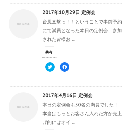
て
o
き
し
T
o
ま
い
w
k
す
ウ
2017年10月29日 定例会
i
で
)
ィ
t
共
ン
台風直撃っ！！ということで事前予約
t
有
ド
e
す
ウ
r
る
で
にて満員となった本日の定例会、参加
で
に
開
共
は
き
された皆様お ...
有
ク
ま
(
リ
す
新
ッ
)
し
ク
共有:
い
し
ウ
て
ィ
く
ク
F
ン
だ
リ
a
ド
さ
ッ
c
ウ
い
ク
e
で
(
し
b
開
新
て
o
き
し
T
o
ま
い
w
k
す
ウ
2017年4月16日 定例会
i
で
)
ィ
t
共
ン
本日の定例会も50名の満員でした！
t
有
ド
e
す
ウ
r
る
で
本当はもっとお客さん入れた方が売上
で
に
開
共
は
き
げ的にはオイ ...
有
ク
ま
(
リ
す
新
ッ