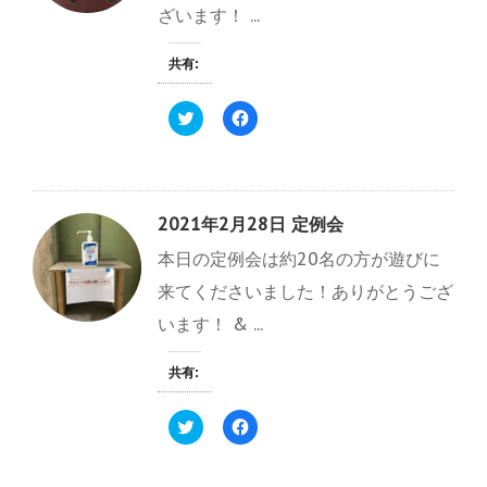
ざいます！ ...
共有:
ク
F
リ
a
ッ
c
ク
e
し
b
て
o
T
o
w
k
2021年2月28日 定例会
i
で
t
共
本日の定例会は約20名の方が遊びに
t
有
e
す
r
る
来てくださいました！ありがとうござ
で
に
共
は
います！ & ...
有
ク
(
リ
新
ッ
し
ク
共有:
い
し
ウ
て
ィ
く
ク
F
ン
だ
リ
a
ド
さ
ッ
c
ウ
い
ク
e
で
(
し
b
開
新